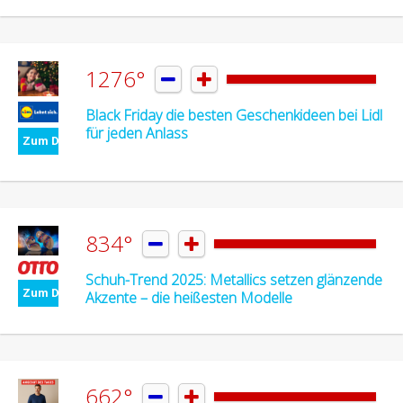
1276°


Black Friday die besten Geschenkideen bei Lidl
für jeden Anlass
Zum Deal
834°


Schuh-Trend 2025: Metallics setzen glänzende
Zum Deal
Akzente – die heißesten Modelle
662°

