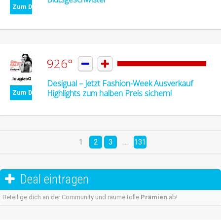
Zum Deal
926°


Desigual – Jetzt Fashion-Week Ausverkauf
Highlights zum halben Preis sichern!
Zum Deal
1
2
3
…
131
Deal eintragen

Beteilige dich an der Community und räume tolle
Prämien
ab!