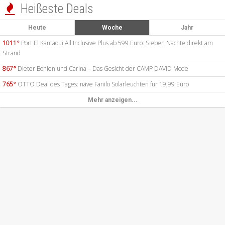
Heißeste Deals

Heute
Woche
Jahr
1011°
Port El Kantaoui All Inclusive Plus ab 599 Euro: Sieben Nächte direkt am
Strand
867°
Dieter Bohlen und Carina – Das Gesicht der CAMP DAVID Mode
765°
OTTO Deal des Tages: näve Fanilo Solarleuchten für 19,99 Euro
Mehr anzeigen...