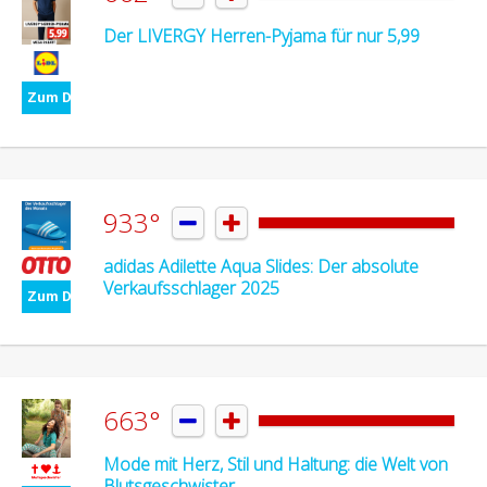
Der LIVERGY Herren-Pyjama für nur 5,99
Zum Deal
933°


adidas Adilette Aqua Slides: Der absolute
Verkaufsschlager 2025
Zum Deal
663°


Mode mit Herz, Stil und Haltung: die Welt von
Blutsgeschwister