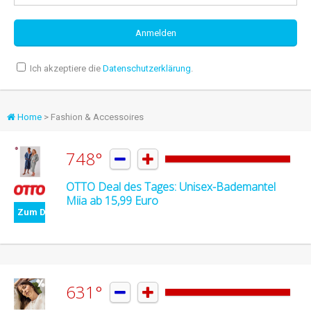
Ich akzeptiere die
Datenschutzerklärung
.
Home
> Fashion & Accessoires
748°


OTTO Deal des Tages: Unisex-Bademantel
Miia ab 15,99 Euro
Zum Deal
631°

