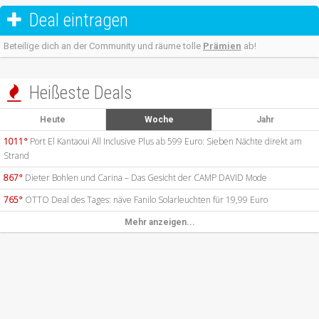
Deal eintragen

Beteilige dich an der Community und räume tolle
Prämien
ab!
Heißeste Deals

Heute
Woche
Jahr
1011°
Port El Kantaoui All Inclusive Plus ab 599 Euro: Sieben Nächte direkt am
Strand
867°
Dieter Bohlen und Carina – Das Gesicht der CAMP DAVID Mode
765°
OTTO Deal des Tages: näve Fanilo Solarleuchten für 19,99 Euro
Mehr anzeigen...